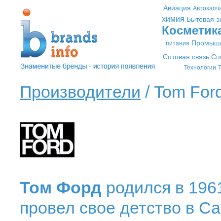
Авиация
Автозапч
химия
Бытовая э
Косметик
Промышл
питания
Сотовая связь
Сп
Технологии
Т
Производители
/ Tom Ford
Том Форд
родился в 1961
провел свое детство в Са