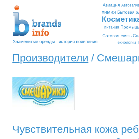
Авиация
Автозапч
химия
Бытовая э
Косметик
Промышл
питания
Сотовая связь
Сп
Технологии
Т
Производители
/ Смешари
Чувствительная кожа реб