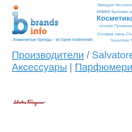
Авиация
Автозапч
химия
Бытовая э
Косметик
Промышл
питания
Сотовая связь
Сп
Технологии
Т
Производители
/ Salvator
Аксессуары
|
Парфюмери