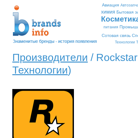
Авиация
Автозапч
химия
Бытовая э
Косметик
Промышл
питания
Сотовая связь
Сп
Технологии
Т
Производители
/ Rockstar
Технологии
)