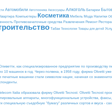
Алкоголь
Автомобили
Быто
Батареи
сти
Автотехника
Аксессуары
Косметика
Квартира
Компьютеры
Мебель
Мода
Напитки
Об
енность
Противозачаточные средства
Развлечения
Ремонт
Рестор
троительство
Табак
Усл
Технологии
Товары для детей
о Оливетти, как специализированное предприятие по производству
 10 машинок в год. Через полвека, в 1958 году, фирма Olivetti уж
е печатные машинки стали символом нации, начиная со знаменитой 
спонденты.
lecom Italia образовала фирму Olivetti Tecnost. Olivetti Tecnost п
ировальные аппараты, многофункциональные устройства, факсы, 
и специальную съедобную "бумагу" различных сортов и вкуса - сах