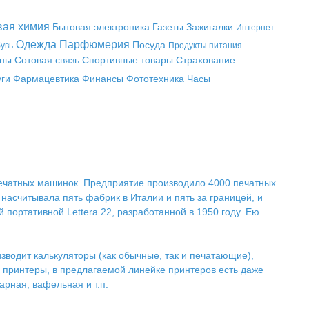
вая химия
Бытовая электроника
Газеты
Зажигалки
Интернет
Одежда
Парфюмерия
Посуда
увь
Продукты питания
аны
Сотовая связь
Спортивные товары
Страхование
уги
Фармацевтика
Финансы
Фототехника
Часы
 печатных машинок. Предприятие производило 4000 печатных
е насчитывала пять фабрик в Италии и пять за границей, и
портативной Lettera 22, разработанной в 1950 году. Ею
роизводит калькуляторы (как обычные, так и печатающие),
принтеры, в предлагаемой линейке принтеров есть даже
арная, вафельная и т.п.