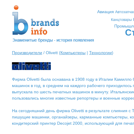
Авиация
Автозапча
Канцтовары
Промышл
С
Производители
/ Olivett (
Компьютеры
|
Технологии
)
Фирма Olivetti была оснавана в 1908 году в Италии Камилл
машинок в год, в среднем на каждого рабочего приходилось по
выпускала по шесть печатных машинок в минуту. Итальянски
пользовались многие известные репортеры и военные корре
Hа сегодняшний день фирма Olivetti в результате слияния c Te
пишущие машинки, органайзеры, карманные компьютеры, коп
кондитерский принтер Decojet 2000, использующий для печат