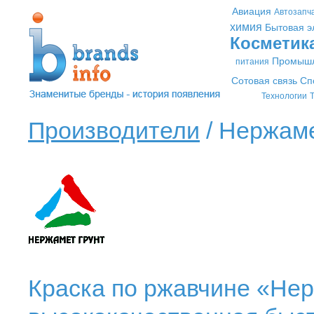
Авиация
Автозапч
химия
Бытовая э
Косметик
Промышл
питания
Сотовая связь
Сп
Технологии
Т
Производители
/ Нержаме
Краска по ржавчине «Не