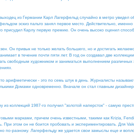
 выходец из Германии Карл Лагерфельд случайно в метро увидел 
фельдом эскиз пальто занял первое место. Действительно, именн
кто присудил Карлу первую премию. Он очень высоко оценил спосо
ен. Он привык не только желать большего, но и достигать желаемог
имает в течение почти пяти лет. В год он создавал две коллекции 
ать свободным художником и заниматься выполнением различных 
ениях.
сто арифметически - это по семь штук в день. Журналисты называют
лькими Домами одновременно. Вначале он стал главным дизайнеро
у из коллекций 1987-го получил "золотой наперсток" - самую пре
ыми марками, причем очень известными, такими как Krizia, Fendi, Va
. При этом он не боится пробовать и экспериментировать. Для Val
но по-разному. Лагерфельду же удается свои замыслы еще и вопл