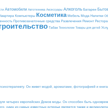
Алкоголь
Автомобили
Быто
Батареи
сти
Автотехника
Аксессуары
Косметика
Квартира
Компьютеры
Мебель
Мода
Напитки
Об
енность
Противозачаточные средства
Развлечения
Ремонт
Рестор
троительство
Табак
Усл
Технологии
Товары для детей
психотерапевту. Он живет модой, ароматами, фотографией и книгами
 для четырех европейских Домов моды. Он способен быть одновре
го, один из самых известных кутюрье является также и великол