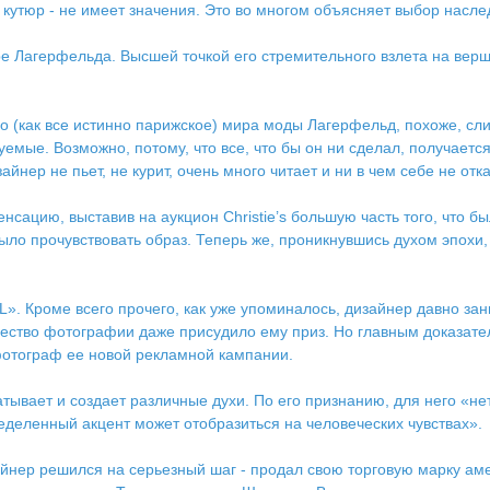
т кутюр - не имеет значения. Это во многом объясняет выбор насл
ре Лагерфельда. Высшей точкой его стремительного взлета на ве
го (как все истинно парижское) мира моды Лагерфельд, похоже, сл
уемые. Возможно, потому, что все, что бы он ни сделал, получается 
ер не пьет, не курит, очень много читает и ни в чем себе не отка
ацию, выставив на аукцион Christie’s большую часть того, что бы
было прочувствовать образ. Теперь же, проникнувшись духом эпохи,
L». Кроме всего прочего, как уже упоминалось, дизайнер давно зан
тво фотографии даже присудило ему приз. Но главным доказательс
фотограф ее новой рекламной кампании.
вает и создает различные духи. По его признанию, для него «нет
ределенный акцент может отобразиться на человеческих чувствах».
нер решился на серьезный шаг - продал свою торговую марку амери