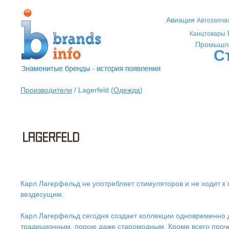
Авиация
Автозапча
Канцтовары
Промышл
С
Производители
/ Lagerfeld (
Одежда
)
Карл Лагерфельд не употребляет стимуляторов и не ходит к 
вездесущим.
Карл Лагерфельд сегодня создает коллекции одновременно
традиционным, порою даже старомодным. Кроме всего проче