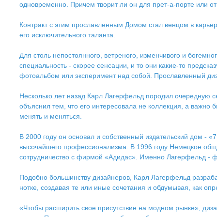
одновременно. Причем творит ли он для прет-а-порте или о
Контракт с этим прославленным Домом стал венцом в карье
его исключительного таланта.
Для столь непостоянного, ветреного, изменчивого и богемно
специальность - скорее сенсации, и то они какие-то предсказ
фотоальбом или эксперимент над собой. Прославленный дизайн
Несколько лет назад Карл Лагерфельд породил очередную сенс
объяснил тем, что его интересовала не коллекция, а важно 
менять и меняться.
В 2000 году он основал и собственный издательский дом - «7
высочайшего профессионализма. В 1996 году Немецкое общес
сотрудничество с фирмой «Адидас». Именно Лагерфельд - 
Подобно большинству дизайнеров, Карл Лагерфельд разрабаты
нотке, создавая те или иные сочетания и обдумывая, как оп
«Чтобы расширить свое присутствие на модном рынке», дизай