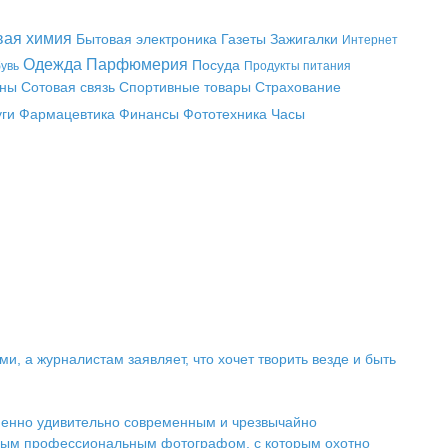
вая химия
Бытовая электроника
Газеты
Зажигалки
Интернет
Одежда
Парфюмерия
Посуда
увь
Продукты питания
аны
Сотовая связь
Спортивные товары
Страхование
уги
Фармацевтика
Финансы
Фототехника
Часы
, а журналистам заявляет, что хочет творить везде и быть
менно удивительно современным и чрезвычайно
епным профессиональным фотографом, с которым охотно