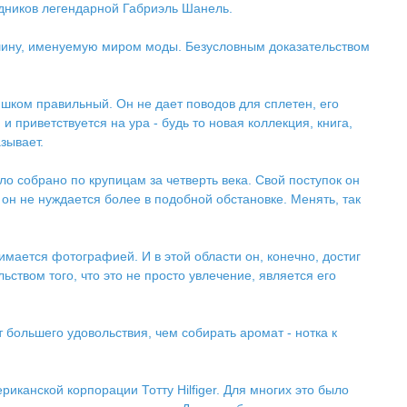
едников легендарной Габриэль Шанель.
ршину, именуемую миром моды. Безусловным доказательством
ишком правильный. Он не дает поводов для сплетен, его
и приветствуется на ура - будь то новая коллекция, книга,
зывает.
ло собрано по крупицам за четверть века. Свой поступок он
 он не нуждается более в подобной обстановке. Менять, так
имается фотографией. И в этой области он, конечно, достиг
твом того, что это не просто увлечение, является его
 большего удовольствия, чем собирать аромат - нотка к
канской корпорации Тотту Hilfiger. Для многих это было