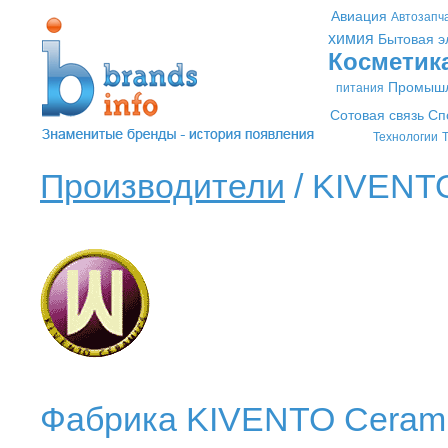
Авиация
Автозапч
химия
Бытовая э
Косметик
Промышл
питания
Сотовая связь
Сп
Технологии
Т
Производители
/ KIVENTO
Фабрика KIVENTO Cerami