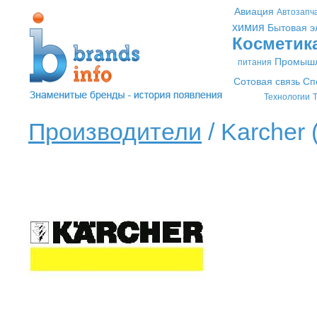
Авиация
Автозапч
химия
Бытовая э
Косметик
Промышл
питания
Сотовая связь
Сп
Технологии
Т
Производители
/ Karcher 