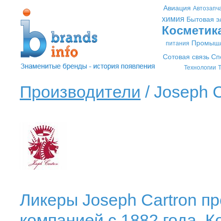
Авиация
Автозапч
химия
Бытовая э
Косметик
Промышл
питания
Сотовая связь
Сп
Технологии
Т
Производители
/ Joseph C
Ликеры Joseph Cartron п
компанией с 1882 года. 