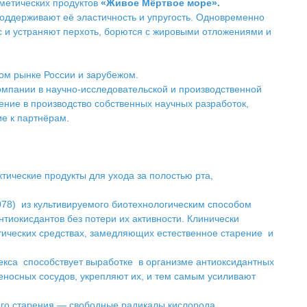
метических продуктов
«Живое Мёртвое море».
ддерживают её эластичность и упругость. Одновременно
ос и устраняют перхоть, борются с жировыми отложениями и
ом рынке России и зарубежом.
омпании в научно-исследовательской и производственной
ние в производство собственных научных разработок,
ие к партнёрам.
тические продукты для ухода за полостью рта,
078)
из культивируемого биотехнологическим способом
тиокисдантов без потери их активности. Клинически
тических средствах, замедляющих естественное старение и
екса способствует выработке в организме антиоксидантных
носных сосудов, укрепляют их, и тем самым усиливают
ого старения — свободные радикалы кислорода,