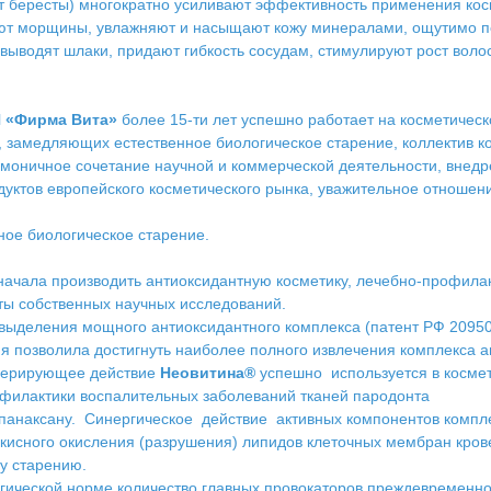
т бересты) многократно усиливают эффективность применения кос
ают морщины, увлажняют и насыщают кожу минералами, ощутимо по
 выводят шлаки, придают гибкость сосудам, стимулируют рост вол
Н «Фирма Вита»
более 15-ти лет успешно работает на косметическ
 замедляющих естественное биологическое старение, коллектив к
моничное сочетание научной и коммерческой деятельности, внедре
дуктов европейского косметического рынка, уважительное отношен
ное биологическое старение.
ачала производить антиоксидантную косметику, лечебно-профилак
ты собственных научных исследований.
 выделения мощного антиоксидантного комплекса (патент РФ 2095
позволила достигнуть наиболее полного извлечения комплекса ан
енерирующее действие
Неовитина®
успешно используется в косме
офилактики воспалительных заболеваний тканей пародонта
панаксану. Синергическое действие активных компонентов компл
исного окисления (разрушения) липидов клеточных мембран крове
у старению.
огической норме количество главных провокаторов преждевременн