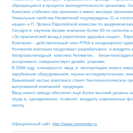
образующиеся в процессе жизнедеятельности организма. Он
Комплекс стабилен при хранении и имеет высокую проникающ
Уникальные свойства Неовитина® подтверждены 11-ю патент
нации» и П. Эрлиха Европейской комиссии по академически
Сегодня в научном багаже компании более 50-ти патентов 
«За практический вклад в укрепление здоровья нации», Ев
Компания – действительный член РПКА и неоднократно одер
Коллектив компании продолжает разрабатывать и внедрять 
биофлаволипидный комплекс Активитин, биоантиоксидантны
ассортимент, совершенствует дизайн упаковки.
В 2008 году планируется ввод в эксплуатацию нового заво
зарубежным оборудованием, научно-исследовательская, мик
Важнейшей частью комплекса станет биотехнологическое пр
выпускаемой компанией продукции.
Ввод нового завода
обеспечит ещё более высокий уровень н
труда и, одновременно, позволит внедрить современные фо
месяц.
Официальный сайт:
http://www.cosmevita.ru