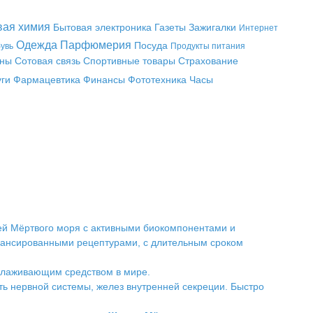
вая химия
Бытовая электроника
Газеты
Зажигалки
Интернет
Одежда
Парфюмерия
Посуда
увь
Продукты питания
аны
Сотовая связь
Спортивные товары
Страхование
уги
Фармацевтика
Финансы
Фототехника
Часы
лей Мёртвого моря с активными биокомпонентами и
лансированными рецептурами, с длительным сроком
олаживающим средством в мире.
ть нервной системы, желез внутренней секреции. Быстро