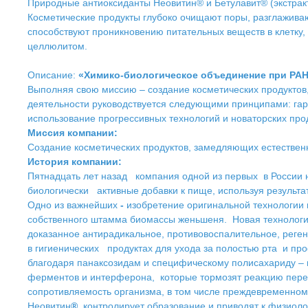
Природные антиоксиданты Неовитин® и Бетулавит® (экстрак
Косметические продукты глубоко очищают поры, разглажив
способствуют проникновению питательных веществ в клетку,
целлюлитом.
Описание:
«Химико-биологическое объединение при РА
Выполняя свою миссию – создание косметических продуктов,
деятельности руководствуется следующими принципами: гар
использование прогрессивных технологий и новаторских про
Миссия компании:
Создание косметических продуктов, замедляющих естествен
История компании:
Пятнадцать лет назад компания одной из первых в России н
биологически активные добавки к пище, используя результа
Одно из важнейших
-
изобретение оригинальной технологии
собственного штамма биомассы женьшеня. Новая технология 
доказанное антирадикальное, противовоспалительное, рег
в гигиенических продуктах для ухода за полостью рта и пр
благодаря панаксозидам и специфическому полисахариду – 
ферментов и интерферона, которые тормозят реакцию перек
сопротивляемость организма, в том числе преждевременном
Неовитин
®
контролирует образование и приводят к физиол