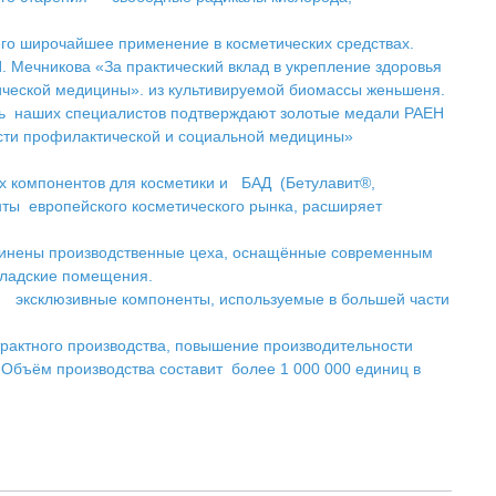
его широчайшее применение в косметических средствах.
 Мечникова «За практический вклад в укрепление здоровья
тической медицины». из культивируемой биомассы женьшеня.
сть наших специалистов подтверждают золотые медали РАЕН
асти профилактической и социальной медицины»
ных компонентов для косметики и БАД (Бетулавит®,
ы европейского косметического рынка, расширяет
единены производственные цеха, оснащённые современным
кладские помещения.
ее эксклюзивные компоненты, используемые в большей части
трактного производства, повышение производительности
Объём производства составит более 1 000 000 единиц в