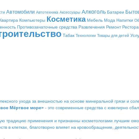
Алкоголь
Автомобили
Быто
Батареи
сти
Автотехника
Аксессуары
Косметика
Квартира
Компьютеры
Мебель
Мода
Напитки
Об
енность
Противозачаточные средства
Развлечения
Ремонт
Рестор
троительство
Табак
Усл
Технологии
Товары для детей
лексного ухода за внешностью на основе минеральной грязи и со
вое Мёртвое море»
- это современные средства с ювелирно сба
вую традицию применения и признанны косметологами лучшим ом
в в клетках, благотворно влияет на кровообращение, деятельнос