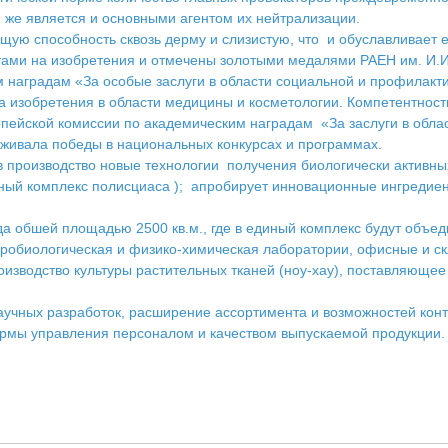
 же является и основными агентом их нейтрализации.
ую способность сквозь дерму и слизистую, что и обуславливает 
ами на изобретения и отмечены золотыми медалями РАЕН им. И.И.
м наградам «За особые заслуги в области социальной и профилак
на изобретения в области медицины и косметологии. Компетентно
ропейской комиссии по академическим наградам «За заслуги в обл
живала победы в национальных конкурсах и программах.
в производство новые технологии получения биологически актив
й комплекс полисциаса ); апробирует инновационные ингредиент
да обшей площадью 2500 кв.м., где в единый комплекс будут объ
робиологическая и физико-химическая лаборатории, офисные и с
оизводство культуры растительных тканей (ноу-хау), поставляющ
аучных разработок, расширение ассортимента и возможностей кон
рмы управления персоналом и качеством выпускаемой продукции. 