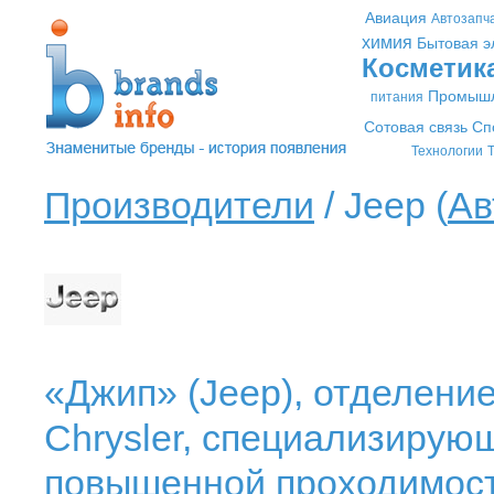
Авиация
Автозапч
химия
Бытовая э
Косметик
Промышл
питания
Сотовая связь
Сп
Технологии
Т
Производители
/ Jeep (
Ав
«Джип» (Jeep), отделени
Chrysler, специализирую
повышенной проходимост