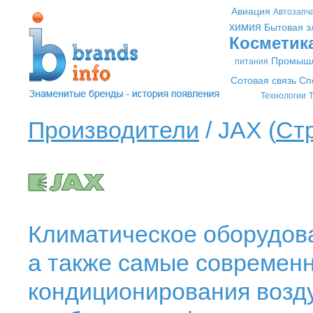
Авиация
Автозапч
химия
Бытовая э
Косметик
Промышл
питания
Сотовая связь
Сп
Технологии
Т
Производители
/ JAX (
Ст
Климатическое оборудов
а также самые современ
кондиционирования возд