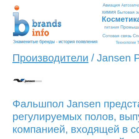
Авиация
Автозапч
химия
Бытовая э
Косметик
Промышл
питания
Сотовая связь
Сп
Технологии
Т
Производители
/ Jansen P
Фальшпол Jansen предст
регулируемых полов, вып
компанией, входящей в со