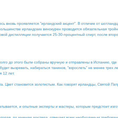
десь вновь проявляется "ирландский акцент". В отличие от шотланд
 большинстве ирландских винокурен проводится обязательная тройн
 первой дистилляции получается 25-30-процентный спирт, после втор
олго до этого были собраны вручную и отправлены в Испанию, где
 будет вызревать, набираться танинов, "взрослеть" не менее трех 
 12 лет.
а. Цвет становится золотистым. Как говорят ирландцы, Святой Пат
атывается, и опытные эксперты и мастеры, которым предстоит изгот
 которая, по мнению мастера, отвечает всем необходимым требован