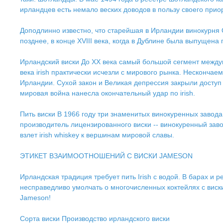
ирландцев есть немало веских доводов в пользу своего прио
Доподлинно известно, что старейшая в Ирландии винокурня Ol
позднее, в конце XVIII века, когда в Дублине была выпущен
Ирландский виски До ХХ века самый большой сегмент междуна
века irish практически исчезли с мирового рынка. Несконч
Ирландии. Сухой закон и Великая депрессия закрыли доступ
мировая война нанесла окончательный удар по irish.
Пить виски В 1966 году три знаменитых винокуренных завода
производитель лицензированного виски -- винокуренный зав
взлет irish whiskey к вершинам мировой славы.
ЭТИКЕТ ВЗАИМООТНОШЕНИЙ С ВИСКИ JAMESON
Ирландская традиция требует пить Irish с водой. В барах и
несправедливо умолчать о многочисленных коктейлях с виски
Jameson!
Сорта виски Производство ирландского виски