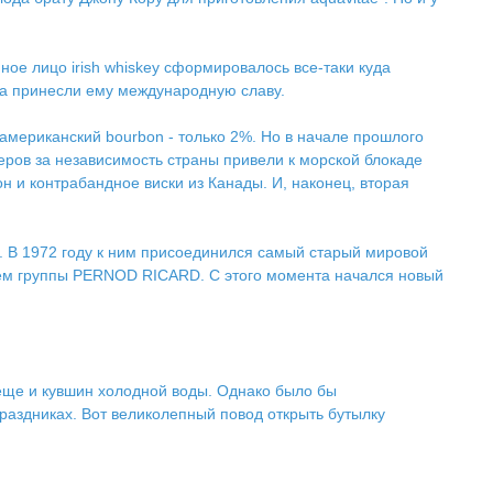
ное лицо irish whiskey сформировалось все-таки куда
тка принесли ему международную славу.
 американский bourbon - только 2%. Но в начале прошлого
еров за независимость страны привели к морской блокаде
 и контрабандное виски из Канады. И, наконец, вторая
S. В 1972 году к ним присоединился самый старый мировой
нием группы PERNОD RICARD. С этого момента начался новый
о еще и кувшин холодной воды. Однако было бы
праздниках. Вот великолепный повод открыть бутылку