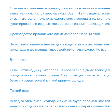
Основные компоненты ирландского виски -- ячмень и ячменны
этикетке -- как, например, на виски Bushmills -- свидетельс
виски изготовлен только из одного сорта солода и только 
купажированные из десятков сортов от разных производителе
Производство ирландского виски Jameson Первый этап.
Зерно замачивается дня на два в воде, а затем раскладывает
ирландцы и шотландцы здесь действуют одинаково. Но все 
Второй этап.
Если шотландцы сушат проращённое зерно в дыму тлеющего т
придерживаются иных правил. Они помещают зерно в специа
букета и характерный мягкий привкус солода.
Третий этап.
Вслед за этим смесь солода и ячменя грубо перемалывается
жидкость отделяется от зернового осадка и перекачивается 