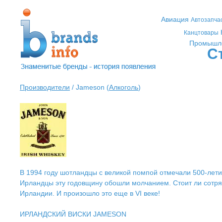
Авиация
Автозапча
Канцтовары
Промышл
С
Производители
/ Jameson (
Алкоголь
)
В 1994 году шотландцы с великой помпой отмечали 500-летие
Ирландцы эту годовщину обошли молчанием. Стоит ли сотряса
Ирландии. И произошло это еще в VI веке!
ИРЛАНДСКИЙ ВИСКИ JAMESON