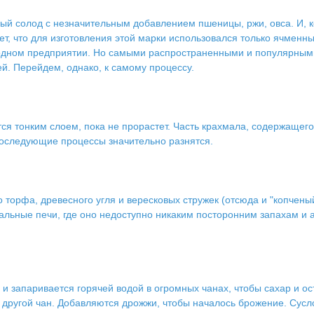
й солод с незначительным добавлением пшеницы, ржи, овса. И, ко
твует, что для изготовления этой марки использовался только ячменн
на одном предприятии. Но самыми распространенными и популярным
й. Перейдем, однако, к самому процессу.
ся тонким слоем, пока не прорастет. Часть крахмала, содержащего
последующие процессы значительно разнятся.
орфа, древесного угля и вересковых стружек (отсюда и "копченый
льные печи, где оно недоступно никаким посторонним запахам и 
 и запаривается горячей водой в огромных чанах, чтобы сахар и о
в другой чан. Добавляются дрожжи, чтобы началось брожение. Сусл