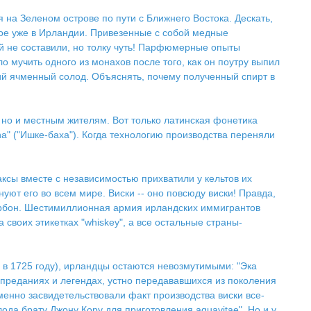
на Зеленом острове по пути с Ближнего Востока. Дескать,
ное уже в Ирландии. Привезенные с собой медные
й не составили, но толку чуть! Парфюмерные опыты
 мучить одного из монахов после того, как он поутру выпил
ший ячменный солод. Объяснять, почему полученный спирт в
м, но и местным жителям. Вот только латинская фонетика
a" ("Ишке-баха"). Когда технологию производства переняли
ксы вместе с независимостью прихватили у кельтов их
нуют его во всем мире. Виски -- оно повсюду виски! Правда,
бурбон. Шестимиллионная армия ирландских иммигрантов
воих этикетках "whiskey", а все остальные страны-
 в 1725 году), ирландцы остаются невозмутимыми: "Эка
в преданиях и легендах, устно передававшихся из поколения
енно засвидетельствовали факт производства виски все-
ода брату Джону Кору для приготовления aquavitae". Но и у