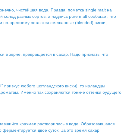
нечно, чистейшая вода. Правда, пометка single malt на
ый солод разных сортов, а надпись pure malt сообщает, что
и по-прежнему остаются смешанные (blended) виски,
ся в зерне, превращается в сахар. Надо признать, что
" привкус любого шотландского виски), то ирландцы
ароматам. Именно так сохраняются тонкие оттенки будущего
ставшийся крахмал растворились в воде. Образовавшаяся
о ферментируется двое суток. За это время сахар