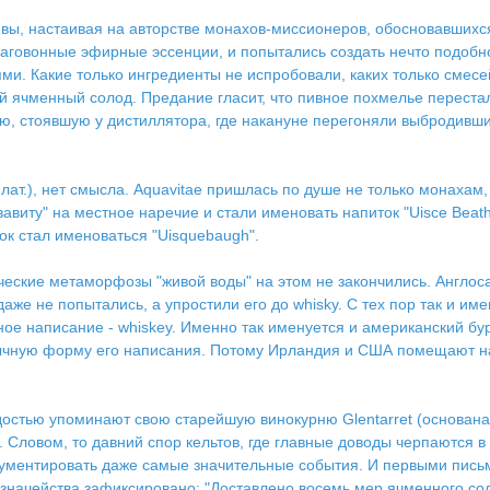
вы, настаивая на авторстве монахов-миссионеров, обосновавшихся 
лаговонные эфирные эссенции, и попытались создать нечто подоб
и. Какие только ингредиенты не испробовали, каких только смесе
ячменный солод. Предание гласит, что пивное похмелье перестало
стью, стоявшую у дистиллятора, где накануне перегоняли выбродив
, лат.), нет смысла. Аquavitae пришлась по душе не только монаха
авиту" на местное наречие и стали именовать напиток "Uisce Beath
ок стал именоваться "Uisquebaugh".
ческие метаморфозы "живой воды" на этом не закончились. Англоса
же не попытались, а упростили его до whisky. С тех пор так и име
ное написание - whiskеy. Именно так именуется и американский 
вычную форму его написания. Потому Ирландия и США помещают на с
рдостью упоминают свою старейшую винокурню Glentarret (основана
". Словом, то давний спор кельтов, где главные доводы черпаются 
окументировать даже самые значительные события. И первыми письм
азначейства зафиксировано: "Доставлено восемь мер ячменного сол