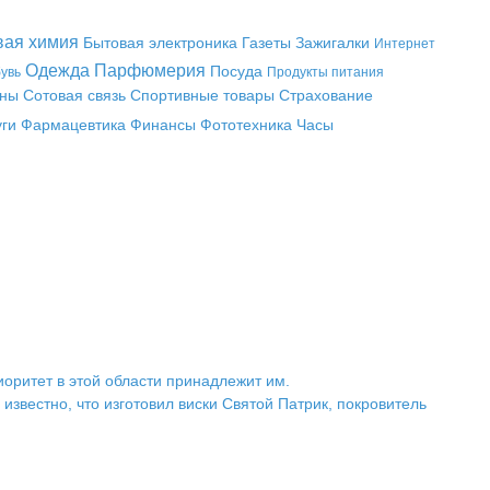
вая химия
Бытовая электроника
Газеты
Зажигалки
Интернет
Одежда
Парфюмерия
Посуда
увь
Продукты питания
аны
Сотовая связь
Спортивные товары
Страхование
уги
Фармацевтика
Финансы
Фототехника
Часы
иоритет в этой области принадлежит им.
звестно, что изготовил виски Святой Патрик, покровитель