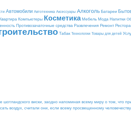
Алкоголь
Автомобили
Быто
Батареи
сти
Автотехника
Аксессуары
Косметика
Квартира
Компьютеры
Мебель
Мода
Напитки
Об
енность
Противозачаточные средства
Развлечения
Ремонт
Рестор
троительство
Табак
Усл
Технологии
Товары для детей
 шотландского виски, заодно напоминая всему миру о том, что пр
ть воздух, считали они, если всему просвещенному человечеству и