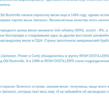
ритета.
d Bushmills начала перегонку виски еще в 1494 году, однако истин
а первая партия виски Jameson. Великолепные качества этого напи
родного рынка виски занимало irish whiskey (90%), scotch - 8%, а
аемые беспорядки и следовавшие одно за другим восстания шинфейн
 ирландскому виски в США. Страну заполонили американский бурбон
 (Jameson, Power и Cork) объединились в группу IRISH DISTILLER
од Old Bushmills. А в 1988-м IRISH DISTILLERS стала подразделе
 ресторанах Зеленого острова, заказав виски, получаешь чаще всег
 Jameson, которые пьет весь мир. И не забывайте об ирландских 