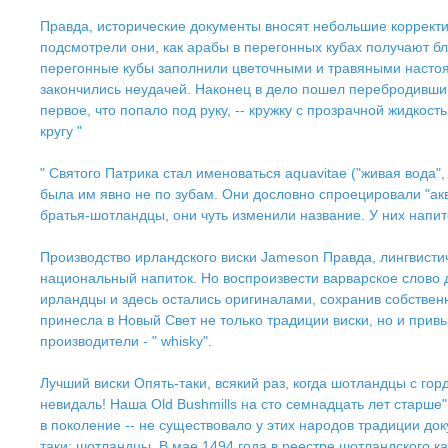
Правда, исторические документы вносят небольшие корректи
подсмотрели они, как арабы в перегонных кубах получают б
перегонные кубы заполнили цветочными и травяными настоям
закончились неудачей. Наконец в дело пошел перебродивший 
первое, что попало под руку, -- кружку с прозрачной жидко
кругу "
" Святого Патрика стал именоваться aquavitae ("живая вода"
была им явно не по зубам. Они дословно спроецировали "акв
братья-шотландцы, они чуть изменили название. У них напит
Производство ирландского виски Jameson Правда, лингвисти
национальный напиток. Но воспроизвести варварское слово да
ирландцы и здесь остались оригиналами, сохранив собствен
принесла в Новый Свет не только традиции виски, но и при
производители - " whisky".
Лучший виски Опять-таки, всякий раз, когда шотландцы с го
невидаль! Наша Old Bushmills на сто семнадцать лет старше
в поколение -- не существовало у этих народов традиции д
таки: шотландцы. В мае 1494 года в реестре шотландского к