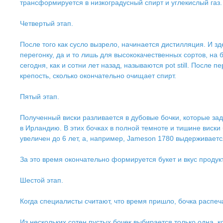
трансформируется в низкоградусный спирт и углекислый газ.
Четвертый этап.
После того как сусло вызрело, начинается дистилляция. И з
перегонку, да и то лишь для высококачественных сортов, на
сегодня, как и сотни лет назад, называются pot still. После
крепость, сколько окончательно очищает спирт.
Пятый этап.
Полученный виски разливается в дубовые бочки, которые зад
в Ирландию. В этих бочках в полной темноте и тишине виски
увеличен до 6 лет, а, например, Jameson 1780 выдерживается
За это время окончательно формируется букет и вкус продукт
Шестой этап.
Когда специалисты считают, что время пришло, бочка распеч
Из нескольких сотен пустых бочек выбирается только одна,