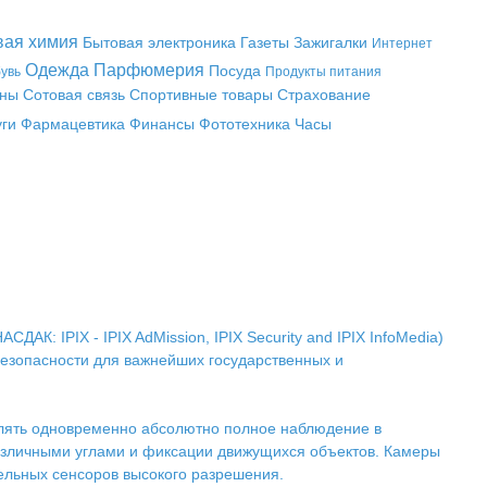
вая химия
Бытовая электроника
Газеты
Зажигалки
Интернет
Одежда
Парфюмерия
Посуда
увь
Продукты питания
аны
Сотовая связь
Спортивные товары
Страхование
уги
Фармацевтика
Финансы
Фототехника
Часы
АК: IPIX - IPIX AdMission, IPIX Security and IPIX InfoMedia)
безопасности для важнейших государственных и
влять одновременно абсолютно полное наблюдение в
различными углами и фиксации движущихся объектов. Камеры
ельных сенсоров высокого разрешения.