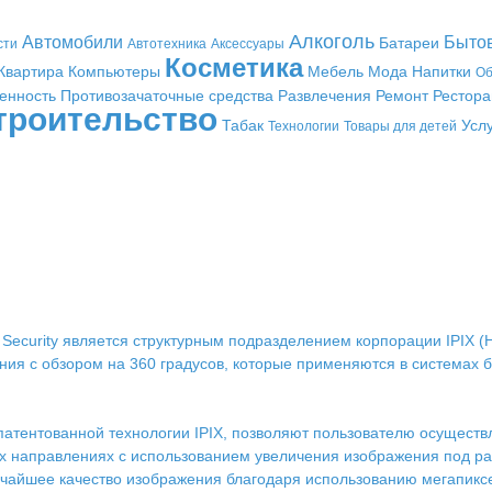
Алкоголь
Автомобили
Быто
Батареи
сти
Автотехника
Аксессуары
Косметика
Квартира
Компьютеры
Мебель
Мода
Напитки
Об
енность
Противозачаточные средства
Развлечения
Ремонт
Рестор
троительство
Табак
Усл
Технологии
Товары для детей
ecurity является структурным подразделением корпорации IPIX (НАСД
ия с обзором на 360 градусов, которые применяются в системах 
атентованной технологии IPIX, позволяют пользователю осущест
сех направлениях с использованием увеличения изображения под 
очайшее качество изображения благодаря использованию мегапикс