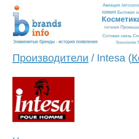
Авиация
Автозапч
химия
Бытовая э
Косметик
Промышл
питания
Сотовая связь
Сп
Технологии
Т
Производители
/ Intesa (
К