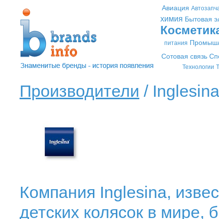
Авиация
Автозапч
химия
Бытовая э
Косметик
Промышл
питания
Сотовая связь
Сп
Технологии
Т
Производители
/ Inglesina
Компания Inglesina, изв
детских колясок в мире, 