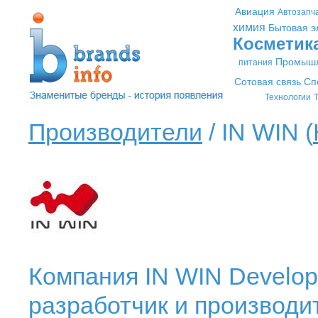
Авиация
Автозапч
химия
Бытовая э
Косметик
Промышл
питания
Сотовая связь
Сп
Технологии
Т
Производители
/ IN WIN (
Компания IN WIN Developm
разработчик и производи