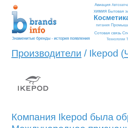
Авиация
Автозапч
химия
Бытовая э
Косметик
Промышл
питания
Сотовая связь
Сп
Технологии
Т
Производители
/ Ikepod (
Компания Ikepod была обр