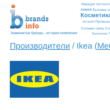
Авиация
Автозапч
химия
Бытовая э
Косметик
Промышл
питания
Сотовая связь
Сп
Технологии
Т
Производители
/ Ikea (
Ме