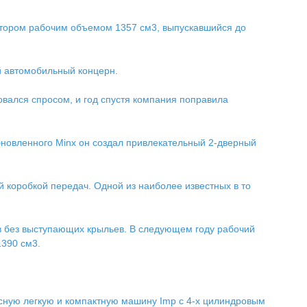
мотором рабочим объемом 1357 см3, выпускавшийся до
ой автомобильный концерн.
овался спросом, и год спустя компания поправила
обновленного Minx он создал привлекательный 2-дверный
 коробкой передач. Одной из наиболее известных в то
в без выступающих крыльев. В следующем году рабочий
1390 см3.
ресную легкую и компактную машину Imp с 4-х цилиндровым