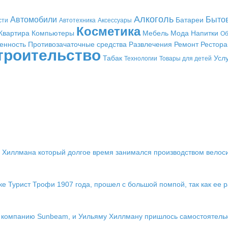
Алкоголь
Автомобили
Быто
Батареи
сти
Автотехника
Аксессуары
Косметика
Квартира
Компьютеры
Мебель
Мода
Напитки
Об
енность
Противозачаточные средства
Развлечения
Ремонт
Рестор
троительство
Табак
Усл
Технологии
Товары для детей
 Хиллмана который долгое время занимался производством велоси
ке Турист Трофи 1907 года, прошел с большой помпой, так как ее 
ю компанию Sunbeam, и Уильяму Хиллману пришлось самостоятель