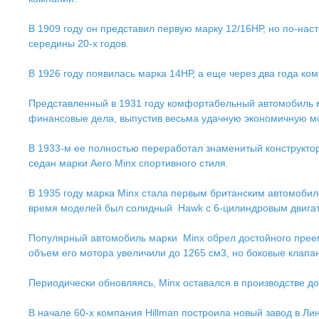
В 1909 году он представил первую марку 12/16НР, но по-н
середины 20-х годов.
В 1926 году появилась марка 14НР, а еще через два года ко
Представленный в 1931 году комфортабельный автомобиль ма
финансовые дела, выпустив весьма удачную экономичную мо
В 1933-м ее полностью переработал знаменитый конструктор 
седан марки Aero Minx спортивного стиля.
В 1935 году марка Minx стала первым британским автомобил
время моделей был солидный Hawk с 6-цилиндровым двигат
Популярный автомобиль марки Minx обрел достойного преем
объем его мотора увеличили до 1265 см3, но боковые клапаны
Периодически обновляясь, Minx оставался в производстве до 
В начале 60-х компания Hillman построила новый завод в Ли