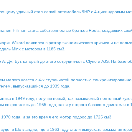
астоящему удачный стал легкий автомобиль 9НР с 4-цилиндровым 
мпания Hillman стала собственностью братьев Roots, создавших св
рки Wizard появился в разгар экономического кризиса и не польз
дель Minx с мотором в 1185 см3.
А. Дж. Бут, который до этого сотрудничал с Clyno и AJS. На базе 
ем малого класса с 4-х ступенчатой полностью синхронизированной
елем, выпускавшийся до 1939 года.
ника в 1949 году, получив новый, так называемый понтонный кузо
 сохранялись до 1955 года, как и у второго базового двигателя в 
1970 года, и за это время его мотор подрос до 1725 см3.
нвуде, в Шотландии, где в 1963 году стали выпускать весьма инте