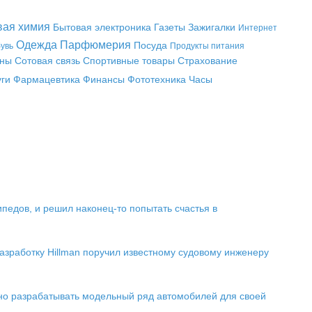
вая химия
Бытовая электроника
Газеты
Зажигалки
Интернет
Одежда
Парфюмерия
Посуда
увь
Продукты питания
аны
Сотовая связь
Спортивные товары
Страхование
уги
Фармацевтика
Финансы
Фототехника
Часы
педов, и решил наконец-то попытать счастья в
разработку Hillman поручил известному судовому инженеру
но разрабатывать модельный ряд автомобилей для своей