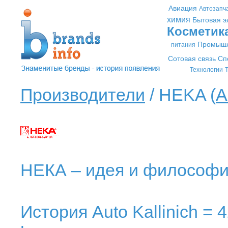
Авиация
Автозапч
химия
Бытовая э
Косметик
Промышл
питания
Сотовая связь
Сп
Технологии
Т
Производители
/ HEKA (
А
НЕКА – идея и философи
История Auto Kallinich = 