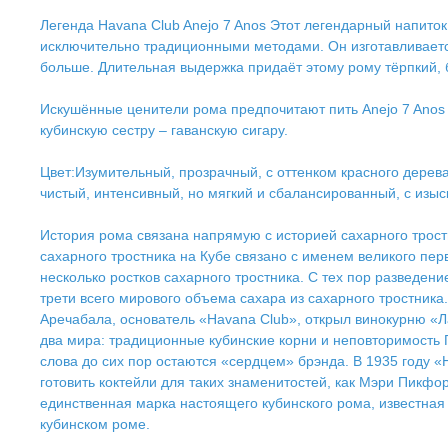
Легенда Havana Club Anejo 7 Anos Этот легендарный напиток
исключительно традиционными методами. Он изготавливается 
больше. Длительная выдержка придаёт этому рому тёрпкий, б
Искушённые ценители рома предпочитают пить Anejo 7 Anos 
кубинскую сестру – гаванскую сигару.
Цвет:Изумительный, прозрачный, с оттенком красного дерева.
чистый, интенсивный, но мягкий и сбалансированный, с изыс
История рома связана напрямую с историей сахарного тростн
сахарного тростника на Кубе связано с именем великого пер
несколько ростков сахарного тростника. С тех пор разведен
трети всего мирового объема сахара из сахарного тростника.
Аречабала, основатель «Havana Club», открыл винокурню «Л
два мира: традиционные кубинские корни и неповторимость Г
слова до сих пор остаются «сердцем» брэнда. В 1935 году «
готовить коктейли для таких знаменитостей, как Мэри Пикфо
единственная марка настоящего кубинского рома, известная
кубинском роме.