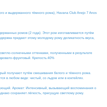
лого и выдержанного тёмного рома), Havana Club Anejo 7 Anos
ержанных ромов (2 года). Этот ром изготавливается путём
ыдержка придают этому молодому рому деликатность вкуса,
о светло-солнечными оттенками, полученными в результате
адковато-фруктовый. Крепость:40%
торый получают путём смешивания белого и тёмного рома.
ся в любом виде: чистый, со льдом или в коктейлях.
изирующий. Аромат: Интенсивный, вызывающий воспоминания о
однако сохраняет лёгкость, присущую светлому рому.