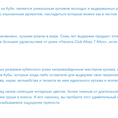
а на Кубе, является уникальным купажом молодых и выдержанных 
с изысканным ароматом, насладиться которым можно как в чистом в
возможно, лучшим ромом в мире. Семь лет выдержки придают это
 большее удовольствие от рома «Havana Club Añejo 7 Años», если
ых резервов кубинского рома непревзойденным мастером купажа, 
ов Кубы, которые когда-либо оставляли для выдержки свои творени
ва, науки, волшебства и таланта во имя идеального купажа и искл
д своим сияющим янтарным цветом, более темным от длительной 
груши и кокоса. И вот, наконец, вы пробуете этот удивительный н
 незабываемое ощущение пряности.