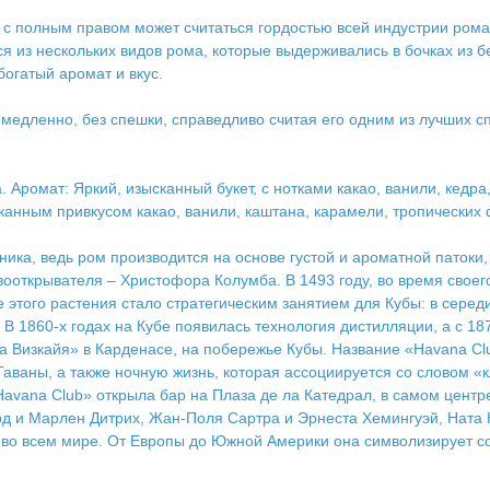
 с полным правом может считаться гордостью всей индустрии рома.
из нескольких видов рома, которые выдерживались в бочках из бел
огатый аромат и вкус.
медленно, без спешки, справедливо считая его одним из лучших сп
 Аромат: Яркий, изысканный букет, с нотками какао, ванили, кедра
канным привкусом какао, ванили, каштана, карамели, тропических 
ика, ведь ром производится на основе густой и ароматной патоки,
вооткрывателя – Христофора Колумба. В 1493 году, во время своего
ие этого растения стало стратегическим занятием для Кубы: в сере
 В 1860-х годах на Кубе появилась технология дистилляции, а с 18
а Визкайя» в Карденасе, на побережье Кубы. Название «Havana Cl
аваны, а также ночную жизнь, которая ассоциируется со словом «к
Havana Club» открыла бар на Плаза де ла Катедрал, в самом центр
рд и Марлен Дитрих, Жан-Поля Сартра и Эрнеста Хемингуэй, Ната 
 во всем мире. От Европы до Южной Америки она символизирует со