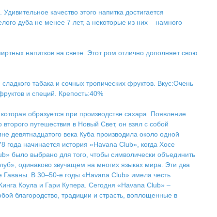
 Удивительное качество этого напитка достигается
ого дуба не менее 7 лет, а некоторые из них – намного
иртных напитков на свете. Этот ром отлично дополняет свою
, сладкого табака и сочных тропических фруктов. Вкус:Очень
фруктов и специй. Крепость:40%
 которая образуется при производстве сахара. Появление
 второго путешествия в Новый Свет, он взял с собой
дине девятнадцатого века Куба производила около одной
78 года начинается история «Havana Club», когда Хосе
ub» было выбрано для того, чтобы символически объединить
луб», одинаково звучащем на многих языках мира. Эти два
е Гаваны. В 30–50-е годы «Havana Club» имела честь
Кинга Коула и Гари Купера. Сегодня «Havana Club» –
бой благородство, традиции и страсть, воплощенные в