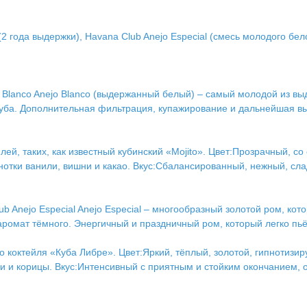
(2 года выдержки), Havana Club Anejo Especial (смесь молодого бе
 Blanco Anejo Blanco (выдержанный белый) – самый молодой из выд
дуба. Дополнительная фильтрация, купажирование и дальнейшая в
ей, таких, как известный кубинский «Mojito». Цвет:Прозрачный, с
нотки ванили, вишни и какао. Вкус:Сбалансированный, нежный, сл
b Anejo Especial Anejo Especial – многообразный золотой ром, ко
аромат тёмного. Энергичный и праздничный ром, который легко пьёт
ого коктейля «Куба Либре». Цвет:Яркий, тёплый, золотой, гипнот
и и корицы. Вкус:Интенсивный с приятным и стойким окончанием, 