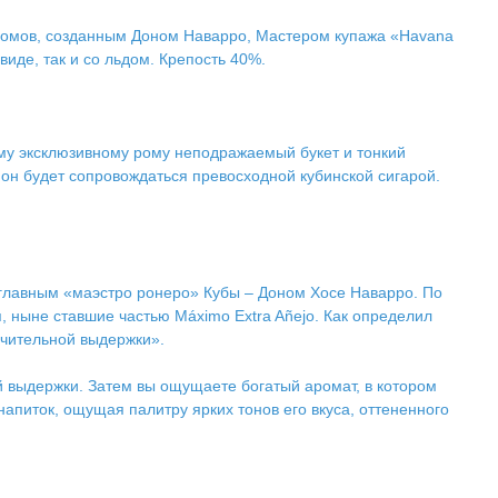
ромов, созданным Доном Наварро, Мастером купажа «Havana
иде, так и со льдом. Крепость 40%.
му эксклюзивному рому неподражаемый букет и тонкий
 он будет сопровождаться превосходной кубинской сигарой.
главным «маэстро ронеро» Кубы – Доном Хосе Наварро. По
я, ныне ставшие частью Máximo Extra Añejo. Как определил
ючительной выдержки».
выдержки. Затем вы ощущаете богатый аромат, в котором
апиток, ощущая палитру ярких тонов его вкуса, оттененного