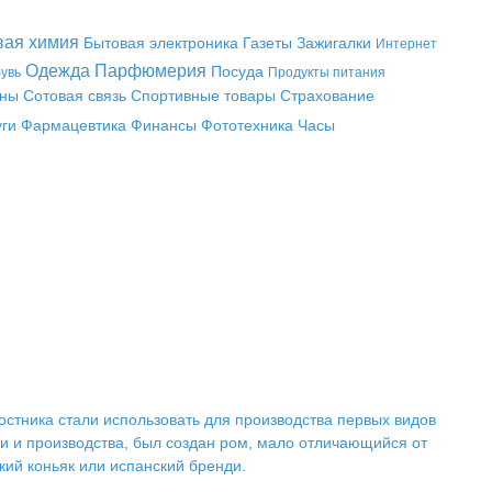
вая химия
Бытовая электроника
Газеты
Зажигалки
Интернет
Одежда
Парфюмерия
Посуда
увь
Продукты питания
аны
Сотовая связь
Спортивные товары
Страхование
уги
Фармацевтика
Финансы
Фототехника
Часы
ростника стали использовать для производства первых видов
ки и производства, был создан ром, мало отличающийся от
кий коньяк или испанский бренди.