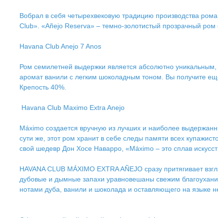
Вобрал в себя четырехвековую традицию производства ром
Club». «Añejo Reserva» – темно-золотистый прозрачный ром 
Havana Club Anejo 7 Anos
Ром семилетней выдержки является абсолютно уникальным, 
аромат ванили с легким шоколадным тоном. Вы получите еще
Крепость 40%.
Havana Club Maximo Extra Anejo
Máximo создается вручную из лучших и наиболее выдержанн
сути же, этот ром хранит в себе следы памяти всех купажист
свой шедевр Дон Хосе Наварро, «Máximo – это сплав искусст
HAVANA CLUB MÁXIMO EXTRA AÑEJO сразу притягивает взгля
дубовые и дымные запахи уравновешаны свежим благоуханием 
нотами дуба, ванили и шоколада и оставляющего на языке