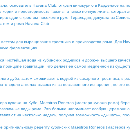
абала, основатель Havana Club, открыл винокурню в Карденасе на 
 корни и неповторимость Гаваны, а также ночную жизнь, которая 
иральдии с крестом-посохом в руке. Гиральдия, девушка из Севиль
затем и рома Havana Club.
м местом для выращивания тростника и производства рома. Для Hav
венную ферментацию.
я чистейшая вода из кубинских родников и дрожжи высшего качеств
на принципе гравитации, что делает её самой медленной из сущес
го дуба, затем смешивают с водкой из сахарного тростника, в рез
мате «доля ангела» высока из-за повышенного испарения, но это н
ра купажа на Кубе, Maestros Roneros (мастера купажа рома) бере
различные виды рома. Это больше напоминает особую церемонию, 
тавляют на несколько недель, получая возможность «дышать», посл
же оригинальному рецепту кубинских Maestros Roneros (мастеров ку