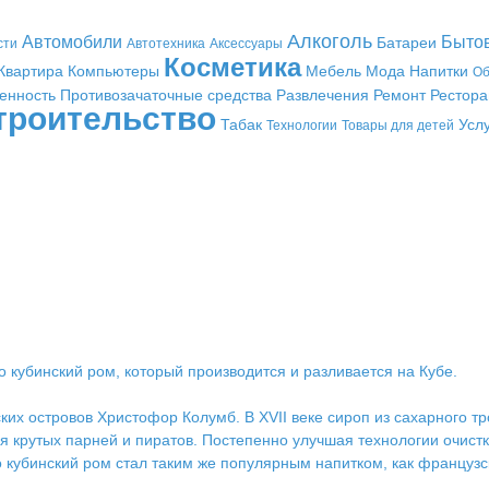
Алкоголь
Автомобили
Быто
Батареи
сти
Автотехника
Аксессуары
Косметика
Квартира
Компьютеры
Мебель
Мода
Напитки
Об
енность
Противозачаточные средства
Развлечения
Ремонт
Рестор
троительство
Табак
Усл
Технологии
Товары для детей
 кубинский ром, который производится и разливается на Кубе.
ких островов Христофор Колумб. В XVII веке сироп из сахарного т
я крутых парней и пиратов. Постепенно улучшая технологии очист
 кубинский ром стал таким же популярным напитком, как французс