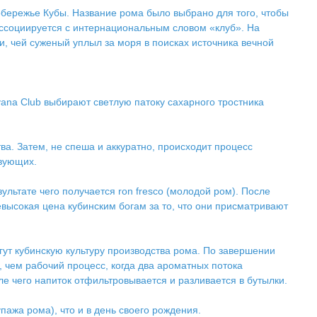
побережье Кубы. Название рома было выбрано для того, чтобы
ассоциируется с интернациональным словом «клуб». На
и, чей суженый уплыл за моря в поисках источника вечной
ana Club выбирают светлую патоку сахарного тростника
а. Затем, не спеша и аккуратно, происходит процесс
твующих.
ультате чего получается ron fresco (молодой ром). После
евысокая цена кубинским богам за то, что они присматривают
гут кубинскую культуру производства рома. По завершении
чем рабочий процесс, когда два ароматных потока
е чего напиток отфильтровывается и разливается в бутылки.
пажа рома), что и в день своего рождения.