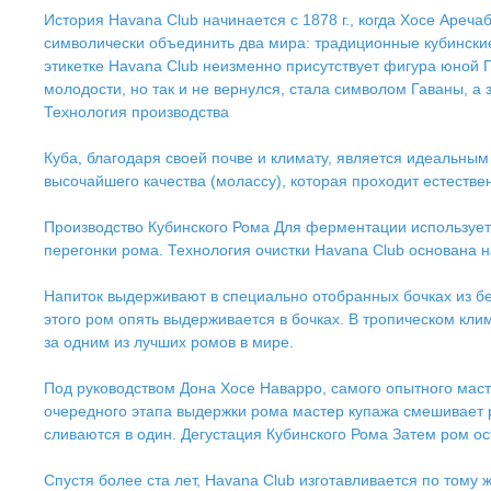
История Havana Club начинается с 1878 г., когда Хосе Ареч
символически объединить два мира: традиционные кубинские
этикетке Havana Club неизменно присутствует фигура юной Г
молодости, но так и не вернулся, стала символом Гаваны, а 
Технология производства
Куба, благодаря своей почве и климату, является идеальны
высочайшего качества (молассу), которая проходит естест
Производство Кубинского Рома Для ферментации используетс
перегонки рома. Технология очистки Havana Club основана 
Напиток выдерживают в специально отобранных бочках из бело
этого ром опять выдерживается в бочках. В тропическом кли
за одним из лучших ромов в мире.
Под руководством Дона Хосе Наварро, самого опытного масте
очередного этапа выдержки рома мастер купажа смешивает 
сливаются в один. Дегустация Кубинского Рома Затем ром ос
Спустя более ста лет, Havana Club изготавливается по тому 