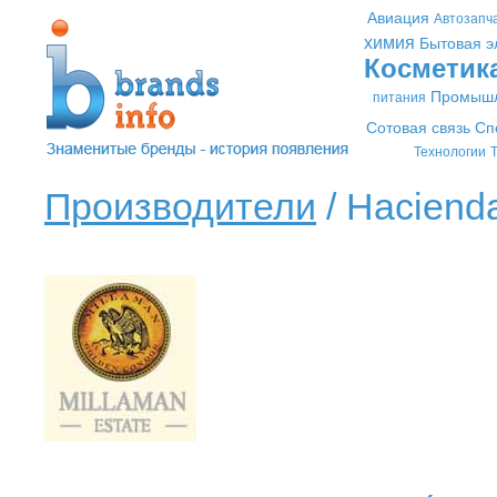
Авиация
Автозапч
химия
Бытовая э
Косметик
Промышл
питания
Сотовая связь
Сп
Технологии
Т
Производители
/ Hacienda