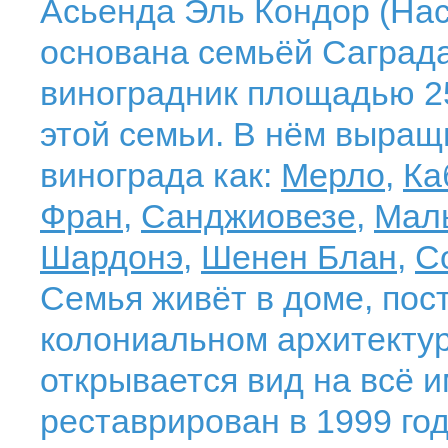
Асьенда Эль Кондор (Hac
основана семьёй Саграда 
виноградник площадью 25
этой семьи. В нём выращ
винограда как:
Мерло
,
Ка
Фран
,
Санджиовезе
,
Мал
Шардонэ
,
Шенен Блан
,
С
Семья живёт в доме, пос
колониальном архитектур
открывается вид на всё 
реставрирован в 1999 год