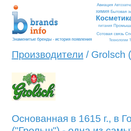
Авиация
Автозапч
химия
Бытовая э
Косметик
Промышл
питания
Сотовая связь
Сп
Технологии
Т
Производители
/ Grolsch 
Основанная в 1615 г., в 
("Грольш") - одна из сам