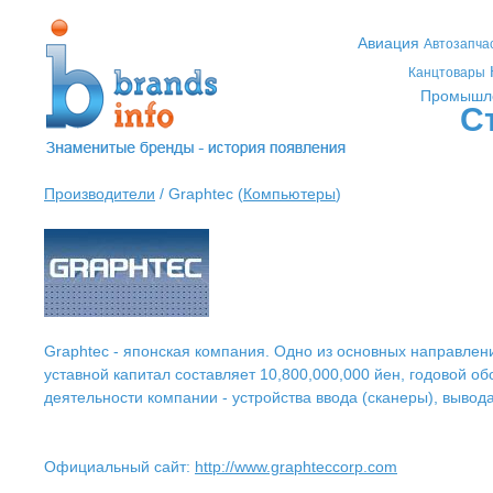
Авиация
Автозапча
Канцтовары
Промышл
С
Производители
/ Graphtec (
Компьютеры
)
Graphtec - японская компания. Одно из основных направлен
уставной капитал составляет 10,800,000,000 йен, годовой 
деятельности компании - устройства ввода (сканеры), вывод
Официальный сайт:
http://www.graphteccorp.com