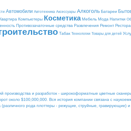
Алкоголь
Автомобили
Быто
Батареи
сти
Автотехника
Аксессуары
Косметика
Квартира
Компьютеры
Мебель
Мода
Напитки
Об
енность
Противозачаточные средства
Развлечения
Ремонт
Рестор
троительство
Табак
Усл
Технологии
Товары для детей
ий производства и разработок - широкоформатные цветные сканеры
оборот около $100,000,000. Вся история компании связана с науко
а (различного рода плоттеры - режущие, струйные, гравирующие) и