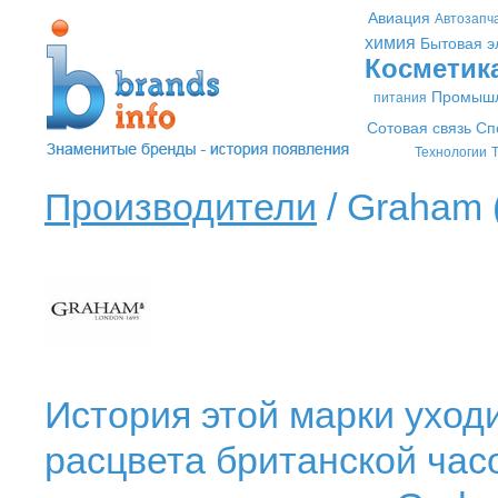
Авиация
Автозапч
химия
Бытовая э
Косметик
Промышл
питания
Сотовая связь
Сп
Технологии
Т
Производители
/ Graham 
История этой марки уходит
расцвета британской час