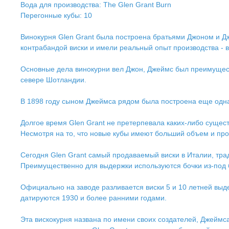
Вода для производства: The Glen Grant Burn
Перегонные кубы: 10
Винокурня Glen Grant была построена братьями Джоном и Дж
контрабандой виски и имели реальный опыт производства - в 
Основные дела винокурни вел Джон, Джеймс был преимуществ
севере Шотландии.
В 1898 году сыном Джеймса рядом была построена еще одна 
Долгое время Glen Grant не претерпевала каких-либо сущес
Несмотря на то, что новые кубы имеют больший объем и про
Сегодня Glen Grant самый продаваемый виски в Италии, тр
Преимущественно для выдержки используются бочки из-под б
Официально на заводе разливается виски 5 и 10 летней вы
датируются 1930 и более ранними годами.
Эта вискокурня названа по имени своих создателей, Джеймса