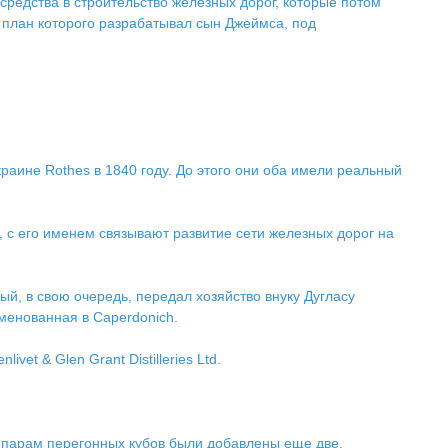
 средства в строительство железных дорог, которые потом
, план которого разрабатывал сын Джеймса, под
аине Rothes в 1840 году. До этого они оба имели реальный
 с его именем связывают развитие сети железных дорог на
ый, в свою очередь, передал хозяйство внуку Дугласу
менованная в Caperdonich.
et & Glen Grant Distilleries Ltd.
м парам перегонных кубов были добавлены еще две.