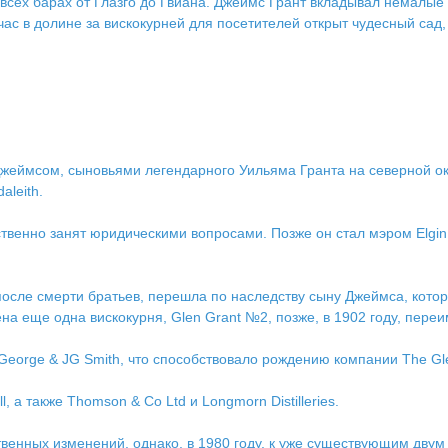
 всех барах от Глазго до Гвиана. Джеймс Грант вкладывал немалые
ас в долине за вискокурней для посетителей открыт чудесный сад
жеймсом, сыновьями легендарного Уильяма Гранта на северной окр
aleith.
енно занят юридическими вопросами. Позже он стал мэром Elgin,
после смерти братьев, перешла по наследству сыну Джеймса, котор
а еще одна вискокурня, Glen Grant №2, позже, в 1902 году, переи
orge & JG Smith, что способствовало рождению компании The Glenliv
, а также Thomson & Co Ltd и Longmorn Distilleries.
твенных изменений, однако, в 1980 году, к уже существующим дву