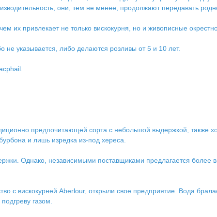
изводительность, они, тем не менее, продолжают передавать родно
ем их привлекает не только вискокурня, но и живописные окрестно
 не указывается, либо делаются розливы от 5 и 10 лет.
cphail.
адиционно предпочитающей сорта с небольшой выдержкой, также х
урбона и лишь изредка из-под хереса.
держки. Однако, независимыми поставщиками предлагается более 
тво с вискокурней Aberlour, открыли свое предприятие. Вода брала
подгреву газом.