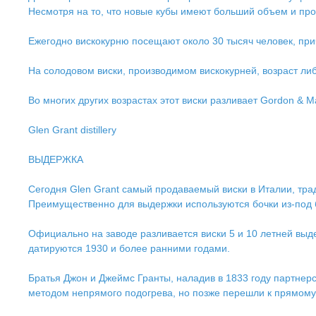
Несмотря на то, что новые кубы имеют больший объем и про
Ежегодно вискокурню посещают около 30 тысяч человек, прич
На солодовом виски, производимом вискокурней, возраст либо
Во многих других возрастах этот виски разливает Gordon & Ma
Glen Grant distillery
ВЫДЕРЖКА
Сегодня Glen Grant самый продаваемый виски в Италии, тр
Преимущественно для выдержки используются бочки из-под б
Официально на заводе разливается виски 5 и 10 летней вы
датируются 1930 и более ранними годами.
Братья Джон и Джеймс Гранты, наладив в 1833 году партнерс
методом непрямого подогрева, но позже перешли к прямому 