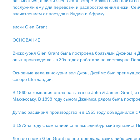
развиваться, а виски Glen Grant вскоре можно было найти во
послужили ему для перевозки и распространения виски. Сейч
впечатлением от поездок в Индию и Африку.
виски Glen Grant
ОСНОВАНИЕ
Вискокурня Glen Grant была построена братьями Джоном и Д
опыт производства - в 30х годах работали на вискокурне Dand
Основные дела винокурни вел Джон, Джеймс был преимуществ
севере Шотландии.
В 1860-м компания стала называться John & James Grant, и 
Маккессаку. В 1898 году сыном Джеймса рядом была построен
Дуглас расширил производство и в 1953 году объединился с Ge
В 1972-м году с компанией слились эдинбургский купажист Hill
Долгое время Glen Grant не претерпевала каких-либо сущес