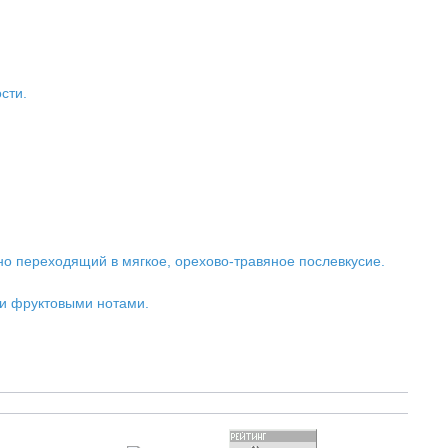
сти.
нно переходящий в мягкое, орехово-травяное послевкусие.
ыми фруктовыми нотами.