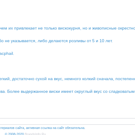
ем их привлекает не только вискокурня, но и живописные окрестно
о не указывается, либо делаются розливы от 5 и 10 лет.
cphail.
егкий, достаточно сухой на вкус, немного колкий сначала, постепе
итива. Более выдержанное виски имеет округлый вкус со сладковат
териалов сайта, активная ссылка на сайт обязательна.
© 2008-2020
BrandsInfo.Ru