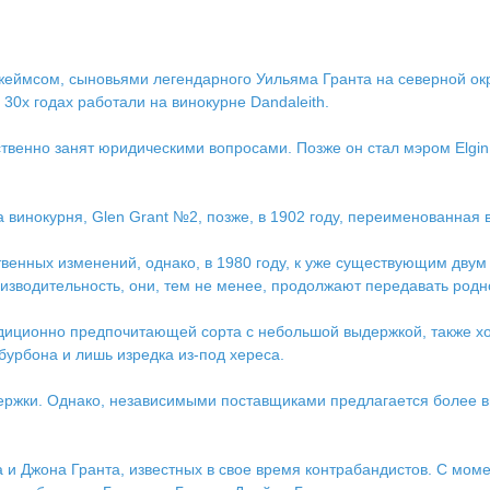
еймсом, сыновьями легендарного Уильяма Гранта на северной окра
30х годах работали на винокурне Dandaleith.
енно занят юридическими вопросами. Позже он стал мэром Elgin,
винокурня, Glen Grant №2, позже, в 1902 году, переименованная в
твенных изменений, однако, в 1980 году, к уже существующим дву
изводительность, они, тем не менее, продолжают передавать родно
адиционно предпочитающей сорта с небольшой выдержкой, также х
урбона и лишь изредка из-под хереса.
держки. Однако, независимыми поставщиками предлагается более 
 и Джона Гранта, известных в свое время контрабандистов. С моме