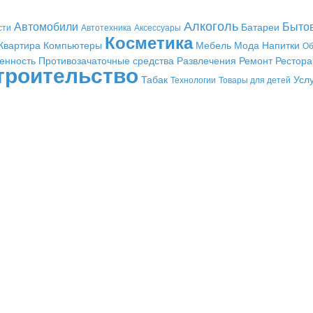
Алкоголь
Автомобили
Быто
Батареи
сти
Автотехника
Аксессуары
Косметика
Квартира
Компьютеры
Мебель
Мода
Напитки
Об
енность
Противозачаточные средства
Развлечения
Ремонт
Рестор
троительство
Табак
Усл
Технологии
Товары для детей