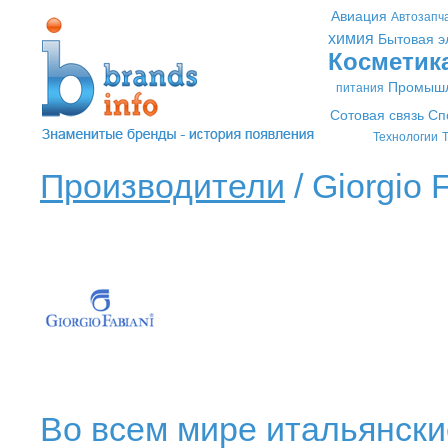
Авиация
Автозапч
химия
Бытовая э
Косметик
Промышл
питания
Сотовая связь
Сп
Технологии
Т
Производители
/ Giorgio F
Во всем мире итальянски