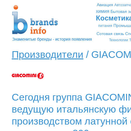
Авиация
Автозапч
химия
Бытовая э
Косметик
Промышл
питания
Сотовая связь
Сп
Технологии
Т
Производители
/ GIACOMI
Сегодня группа GIACOMIN
ведущую итальянскую фи
производством латунной 