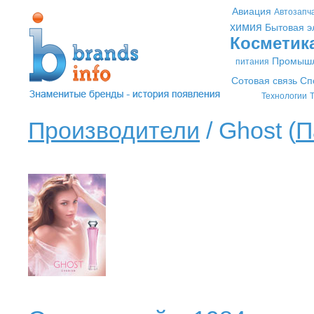
Авиация
Автозапч
химия
Бытовая э
Косметик
Промышл
питания
Сотовая связь
Сп
Технологии
Т
Производители
/ Ghost (
П