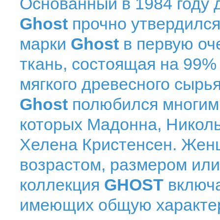
Основанный в 1984 году
Ghost
прочно утвердился
марки
Ghost
в первую оч
ткань, состоящая на 99%
мягкого древесного сырья
Ghost
полюбился многим
которых Мадонна, Никол
Хелена Кристенсен. Же
возрастом, размером ил
коллекция
GHOST
включа
имеющих общую характер