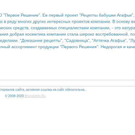
 "Первое Решение". Ее первый проект "Рецепты бабушки Агафьи", 
х в ряду многих других интересных проектов компании. В основу 
ских средств, создаваемых специалистами компании, - это натура
ования добрая косметика компании стала широко востребованной, п
еделами. "Домашние рецепты", "Садовница", "Аптечка Агафьи", "Л
олный ассортимент продукции "Первого Решения". Недорогая и кач
териалов сайта, активная ссылка на сайт обязательна.
© 2008-2020
BrandsInfo.Ru