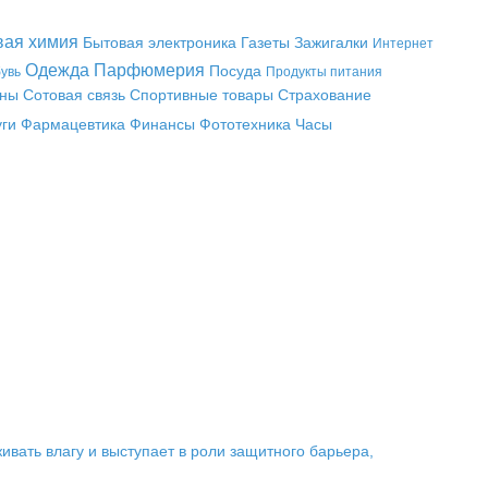
вая химия
Бытовая электроника
Газеты
Зажигалки
Интернет
Одежда
Парфюмерия
Посуда
увь
Продукты питания
аны
Сотовая связь
Спортивные товары
Страхование
уги
Фармацевтика
Финансы
Фототехника
Часы
вать влагу и выступает в роли защитного барьера,