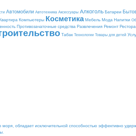
Алкоголь
Автомобили
Быто
Батареи
сти
Автотехника
Аксессуары
Косметика
Квартира
Компьютеры
Мебель
Мода
Напитки
Об
енность
Противозачаточные средства
Развлечения
Ремонт
Рестор
троительство
Табак
Усл
Технологии
Товары для детей
о моря, обладает исключительной способностью эффективно удержи
ы.