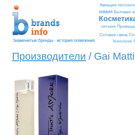
Авиация
Автозапч
химия
Бытовая э
Косметик
Промышл
питания
Сотовая связь
Сп
Технологии
Т
Производители
/ Gai Matti