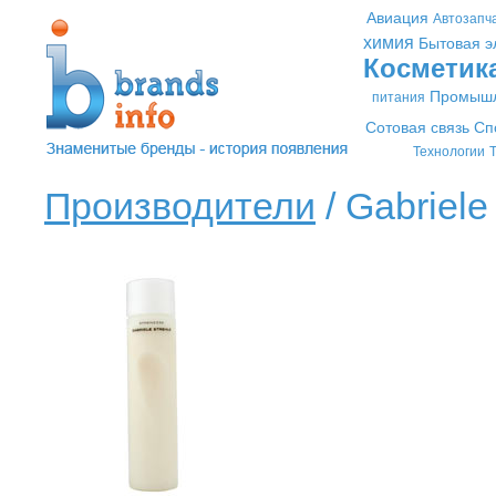
Авиация
Автозапч
химия
Бытовая э
Косметик
Промышл
питания
Сотовая связь
Сп
Технологии
Т
Производители
/ Gabriele 