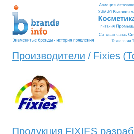
Авиация
Автозапч
химия
Бытовая э
Косметик
Промышл
питания
Сотовая связь
Сп
Технологии
Т
Производители
/ Fixies (
Т
Продукция FIXIES разраб