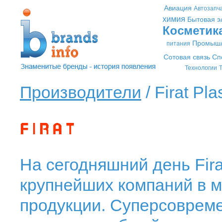
Авиация
Автозапч
химия
Бытовая э
Косметик
Промышл
питания
Сотовая связь
Сп
Технологии
Т
Производители
/ Firat Plas
На сегодняшний день Firat
крупнейших компаний в м
продукции. Суперсоврем