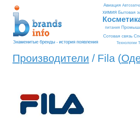
Авиация
Автозапч
химия
Бытовая э
Косметик
Промышл
питания
Сотовая связь
Сп
Технологии
Т
Производители
/ Fila (
Од