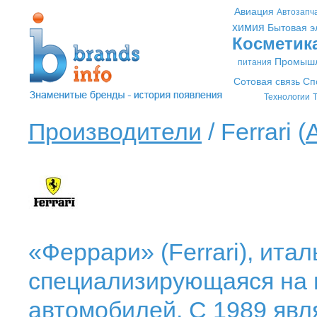
Авиация
Автозапч
химия
Бытовая э
Косметик
Промышл
питания
Сотовая связь
Сп
Технологии
Т
Производители
/ Ferrari (
«Феррари» (Ferrari), ита
специализирующаяся на 
автомобилей. С 1989 явл