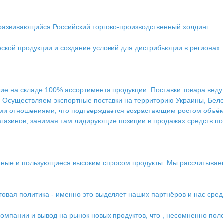
развивающийся Российский торгово-производственный холдинг.
ской продукции и создание условий для дистрибьюции в регионах.
чие на складе 100% ассортимента продукции. Поставки товара вед
 Осуществляем экспортные поставки на территорию Украины, Белор
ми отношениями, что подтверждается возрастающим ростом объём
агазинов, занимая там лидирующие позиции в продажах средств по 
нные и пользующиеся высоким спросом продукты. Мы рассчитывае
овая политика - именно это выделяет наших партнёров и нас среди
мпании и вывод на рынок новых продуктов, что , несомненно по