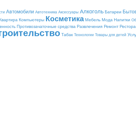
Алкоголь
Автомобили
Быто
Батареи
сти
Автотехника
Аксессуары
Косметика
Квартира
Компьютеры
Мебель
Мода
Напитки
Об
енность
Противозачаточные средства
Развлечения
Ремонт
Рестор
троительство
Табак
Усл
Технологии
Товары для детей