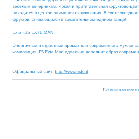
веселым вечеринкам. Яркая и притягательная фруктово-цве
находится в центре внимания окружающих. В свете звездног
фруктов, сливающихся в зажигательном едином танце!
Exte - JS EXTE MAN
Энергичный и страстный аромат для современного мужчины.
композиция J'S Exte Man идеально дополнит образ совреме
Официальный сайт:
http://www.exte.it
При использовании ма