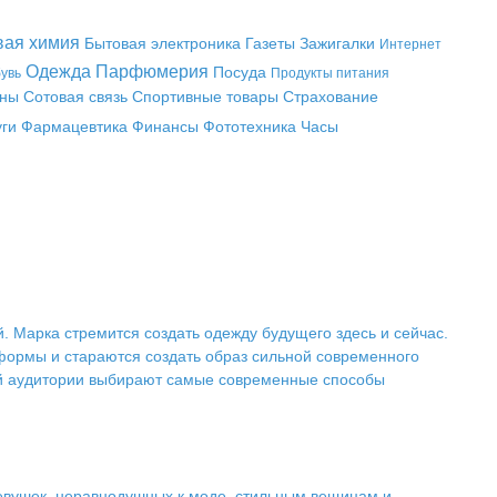
вая химия
Бытовая электроника
Газеты
Зажигалки
Интернет
Одежда
Парфюмерия
Посуда
увь
Продукты питания
аны
Сотовая связь
Спортивные товары
Страхование
уги
Фармацевтика
Финансы
Фототехника
Часы
. Марка стремится создать одежду будущего здесь и сейчас.
 формы и стараются создать образ сильной современного
ной аудитории выбирают самые современные способы
евушек, неравнодушных к моде, стильным вещицам и