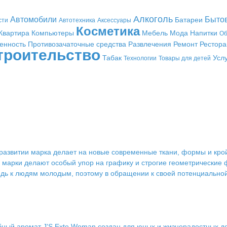
Алкоголь
Автомобили
Быто
Батареи
сти
Автотехника
Аксессуары
Косметика
Квартира
Компьютеры
Мебель
Мода
Напитки
Об
енность
Противозачаточные средства
Развлечения
Ремонт
Рестор
троительство
Табак
Усл
Технологии
Товары для детей
 развитии марка делает на новые современные ткани, формы и крой
ры марки делают особый упор на графику и строгие геометрические
редь к людям молодым, поэтому в обращении к своей потенциаль
бный аромат J'S Exte Woman создан для юных и жизнерадостных д