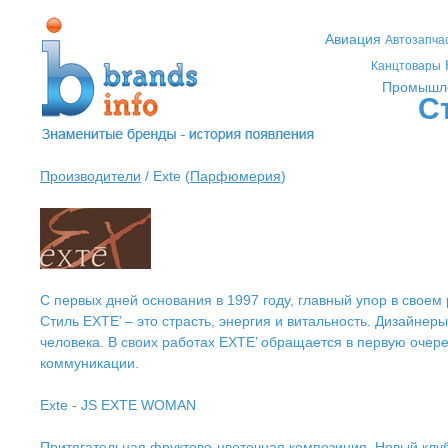
Авиация
Автозапча
Канцтовары
Промышл
С
Производители
/ Exte (
Парфюмерия
)
С первых дней основания в 1997 году, главный упор в своем
Стиль EXTE’ – это страсть, энергия и витальность. Дизайне
человека. В своих работах EXTE’ обращается в первую оче
коммуникации.
Exte - JS EXTE WOMAN
Притягательная фруктово-цветочная композиция. Новый клу