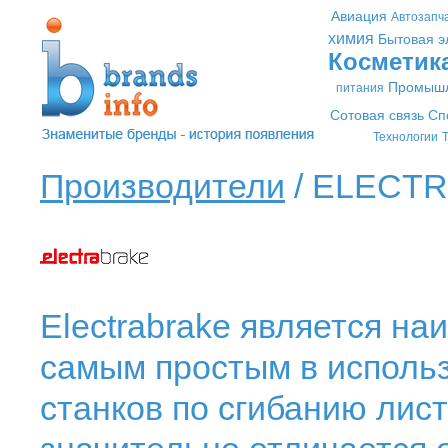
Авиация
Автозапч
химия
Бытовая э
Косметик
Промышл
питания
Сотовая связь
Сп
Технологии
Т
Производители
/ ELECTR
Electrabrake является н
самым простым в использ
станков по сгибанию лис