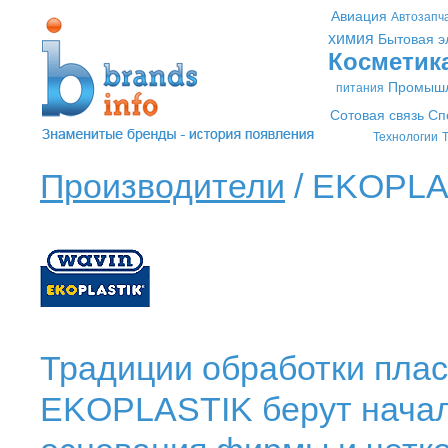
Авиация
Автозапч
химия
Бытовая э
Косметик
Промышл
питания
Сотовая связь
Сп
Технологии
Т
Производители
/ EKOPLA
Традиции обработки пла
EKOPLASTIK берут начало