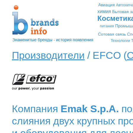
Авиация
Автозапч
химия
Бытовая э
Косметик
Промышл
питания
Сотовая связь
Сп
Технологии
Т
Производители
/ EFCO (
С
Компания
Emak S.p.A.
по
слияния двух крупных пр