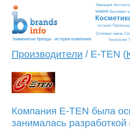
Авиация
Автозапч
химия
Бытовая э
Косметик
Промышл
питания
Сотовая связь
Сп
Технологии
Т
Производители
/ E-TEN (
Компания E-TEN была осн
занималась разработкой