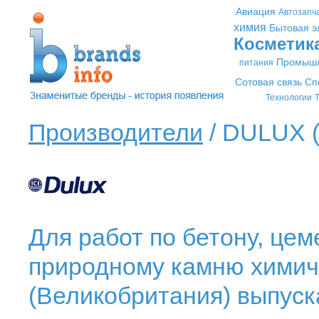
Авиация
Автозапч
химия
Бытовая э
Косметик
Промышл
питания
Сотовая связь
Сп
Технологии
Т
Производители
/ DULUX 
Для работ по бетону, цем
природному камню химиче
(Великобритания) выпус