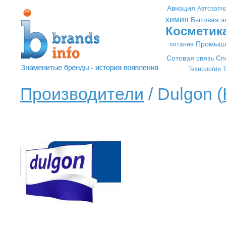
Авиация
Автозапч
химия
Бытовая э
Косметик
Промышл
питания
Сотовая связь
Сп
Технологии
Т
Производители
/ Dulgon (