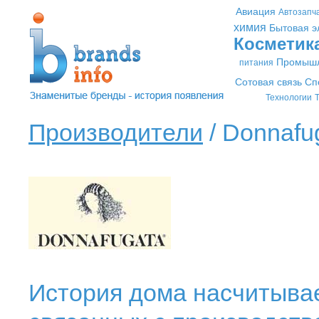
Авиация
Автозапч
химия
Бытовая э
Косметик
Промышл
питания
Сотовая связь
Сп
Технологии
Т
Производители
/ Donnafug
История дома насчитывае