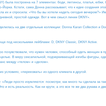
) была построена на 7 элементах: боди, леггинсы, платья, юбки, 
Йорка. Кстати, сама Донна рассказывает, что к идее создания это
ала их и спросила: «Что бы вы хотели надеть сегодня вечером?» 
едневной, простой одежде. Вот в чем смысл линии DKNY».
елилась на две отдельные коллекции: Donna Karan Collection и D
ще под несколькими лейблами: D, DKNY Classic, DKNY Active.
ро почувствовали, что нужен человек, способный одеть женщин в 
й целью. В меру сексапильной, подчеркивающей изгибы фигуры, оде
аланс между «телом» и «делом».
их условиях, «переезжать» из одного климата в другой.
«Люди просто изумляются: посмотри, как много ты сделала за такой
о и есть реальность. Как ни крути, а это все те же два рукава и 