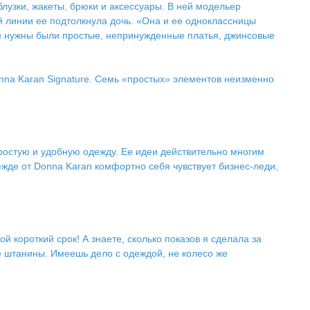
блузки, жакеты, брюки и аксессуары. В ней модельер
й линии ее подтолкнула дочь. «Она и ее одноклассницы
Им нужны были простые, непринужденные платья, джинсовые
onna Karan Signature. Семь «простых» элементов неизменно
простую и удобную одежду. Ее идеи действительно многим
жде от Donna Karan комфортно себя чувствует бизнес-леди,
 короткий срок! А знаете, сколько показов я сделала за
две штанины. Имеешь дело с одеждой, не колесо же