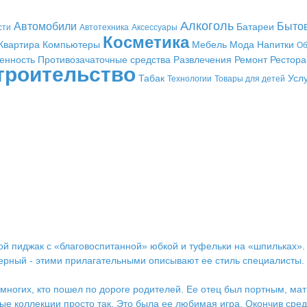
Алкоголь
Автомобили
Быто
Батареи
сти
Автотехника
Аксессуары
Косметика
Квартира
Компьютеры
Мебель
Мода
Напитки
Об
енность
Противозачаточные средства
Развлечения
Ремонт
Рестор
троительство
Табак
Усл
Технологии
Товары для детей
 пиджак с «благовоспитанной» юбкой и туфельки на «шпильках». Д
ерный - этими прилагательными описывают ее стиль специалисты.
многих, кто пошел по дороге родителей. Ее отец был портным, мат
ые коллекции просто так. Это была ее любимая игра. Окончив сре