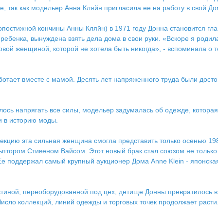
ее, так как модельер Анна Кляйн пригласила ее на работу в свой До
оропостижной кончины Анны Кляйн) в 1971 году Донна становится г
енка, вынуждена взять дела дома в свои руки. «Вскоре я родила д
ловой женщиной, которой не хотела быть никогда», - вспоминала о 
ботает вместе с мамой. Десять лет напряженного труда были дос
илось напрягать все силы, модельер задумалась об одежде, которая
и в историю моды.
екцию эта сильная женщина смогла представить только осенью 198
кульптором Стивеном Вайсом. Этот новый брак стал союзом не тол
е поддержал самый крупный аукционер Дома Аnnе Klein - японская 
остиной, переоборудованной под цех, детище Донны превратилось 
Число коллекций, линий одежды и торговых точек продолжает расти