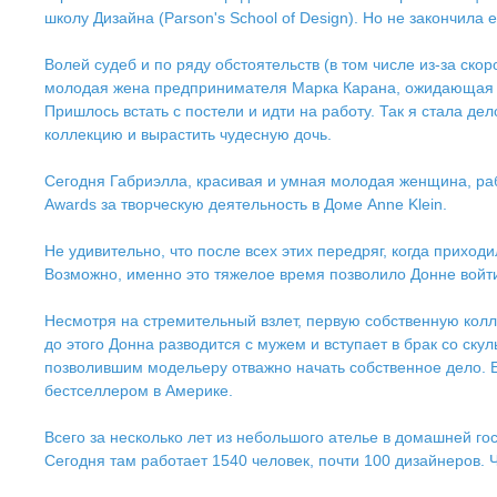
школу Дизайна (Parson's School of Design). Но не закончила 
Волей судеб и по ряду обстоятельств (в том числе из-за ск
молодая жена предпринимателя Марка Карана, ожидающая реб
Пришлось встать с постели и идти на работу. Так я стала де
коллекцию и вырастить чудесную дочь.
Сегодня Габриэлла, красивая и умная молодая женщина, ра
Awards за творческую деятельность в Доме Anne Klein.
Не удивительно, что после всех этих передряг, когда приход
Возможно, именно это тяжелое время позволило Донне войт
Несмотря на стремительный взлет, первую собственную колл
до этого Донна разводится с мужем и вступает в брак со с
позволившим модельеру отважно начать собственное дело. Е
бестселлером в Америке.
Всего за несколько лет из небольшого ателье в домашней г
Сегодня там работает 1540 человек, почти 100 дизайнеров. 