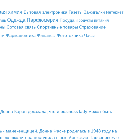
вая химия
Бытовая электроника
Газеты
Зажигалки
Интернет
Одежда
Парфюмерия
Посуда
увь
Продукты питания
аны
Сотовая связь
Спортивные товары
Страхование
уги
Фармацевтика
Финансы
Фототехника
Часы
онна Каран доказала, что и business lady может быть
ь - манекенщицей. Донна Фаске родилась в 1948 году на
днюю школу, она поступила в нью-йоркскую Парсоновскую