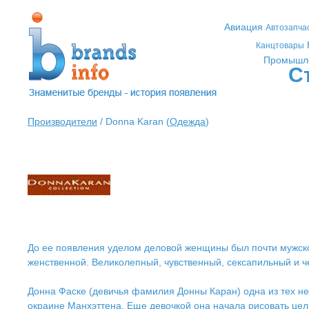
Авиация
Автозапча
Канцтовары
Промышл
С
Производители
/ Donna Karan (
Одежда
)
До ее появления уделом деловой женщины был почти мужской
женственной. Великолепный, чувственный, сексапильный и ч
Донна Фаске (девичья фамилия Донны Каран) одна из тех не
окраине Манхэттена. Еще девочкой она начала рисовать цел