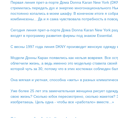
Первая линия прет-а-порте Дома Donna Karan New York (DKNY
стремилась передать дух и энергию многонационального Нью-
постоянно копались в моем шкафу. В конечном итоге я собр
комбинезоны... Да и я сама чувствовала потребность в повс
Сегодня линия прет-а-порте Дома Donna Karan New York разд
входят в программу развития фирмы под знаком Essential.
С весны 1997 года линия DKNY производит женскую одежду е
Модели Донны Каран появились как нельзя вовремя. Все ост
облегчили жизнь, а ведь именно это модельер ставила свое
которой чуть за 30, потому что в этих костюмах соблюден б
Она мягкая и уютная, способна «жить» в разных климатическ
Уже более 25 лет эта замечательная женщина рисует одежду. 
свою жизнь? Сколько юбок пересмотрено, сколько жакетов? Эт
изобретаешь. Цель одна - чтобы все «работало» вместе...»