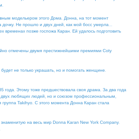
м.
лавным модельером этого Дома. Донна, на тот момент
очку. Не прошло и двух дней, как мой босс умерла...
тех временах позже госпожа Каран. Ей удалось подготовить
тойно отмечены двумя престижнейшими премиями Coty
 будет не только украшать, но и помогать женщине.
5 года. Этому тоже предшествовала своя драма. За два года
ько двух любящих людей, но и союзом профессиональным,
группа Takihyo. С этого момента Донна Каран стала
в знаменитую на весь мир Donna Karan New York Company.
.