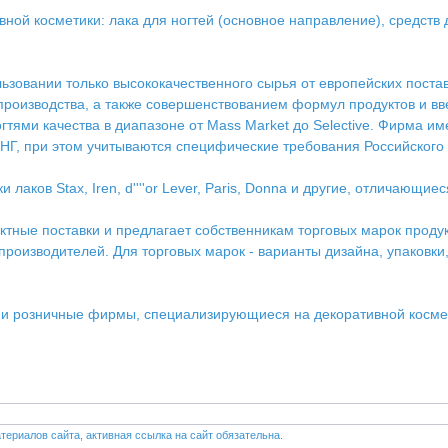
й косметики: лака для ногтей (основное направление), средств дл
ьзовании только высококачественного сырья от европейских пост
 производства, а также совершенствованием формул продуктов и в
огтями качества в диапазоне от Mass Market до Selective. Фирма и
СНГ, при этом учитываются специфические требования Российского р
аков Stax, Iren, d''''or Lever, Paris, Donna и другие, отличающи
ктные поставки и предлагает собственникам торговых марок проду
роизводителей. Для торговых марок - варианты дизайна, упаковки,
 и розничные фирмы, специализирующиеся на декоративной косме
териалов сайта, активная ссылка на сайт обязательна.