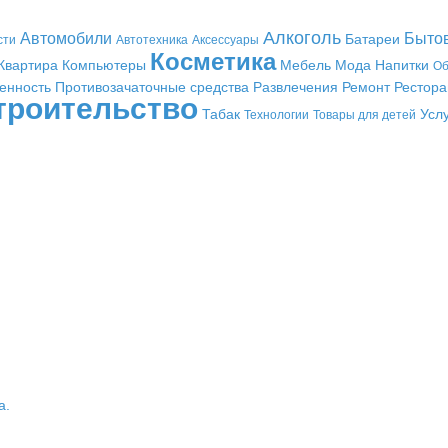
Алкоголь
Автомобили
Быто
Батареи
сти
Автотехника
Аксессуары
Косметика
Квартира
Компьютеры
Мебель
Мода
Напитки
Об
енность
Противозачаточные средства
Развлечения
Ремонт
Рестор
троительство
Табак
Усл
Технологии
Товары для детей
а.